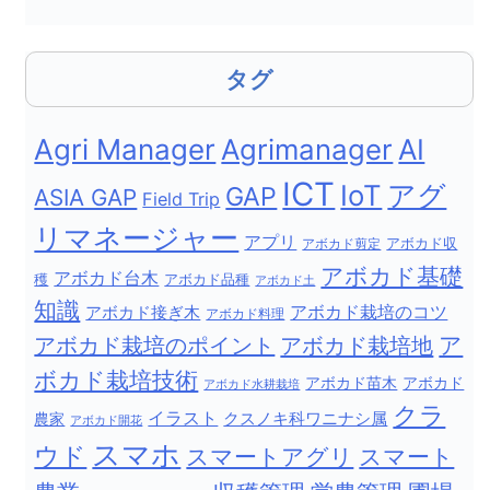
タグ
Agri Manager
Agrimanager
AI
ICT
IoT
アグ
GAP
ASIA GAP
Field Trip
リマネージャー
アプリ
アボカド剪定
アボカド収
アボカド基礎
アボカド台木
穫
アボカド品種
アボカド土
知識
アボカド栽培のコツ
アボカド接ぎ木
アボカド料理
ア
アボカド栽培地
アボカド栽培のポイント
ボカド栽培技術
アボカド苗木
アボカド
アボカド水耕栽培
クラ
イラスト
クスノキ科ワニナシ属
農家
アボカド開花
スマホ
ウド
スマートアグリ
スマート