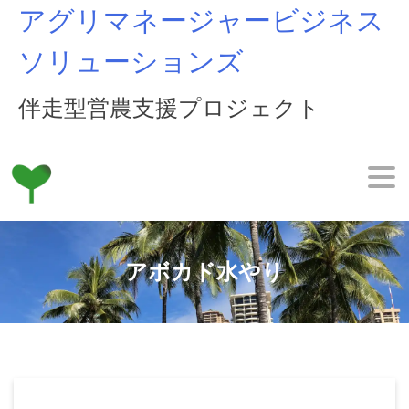
Skip
アグリマネージャービジネス
to
content
ソリューションズ
伴走型営農支援プロジェクト
アボカド水やり