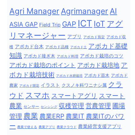
Agri Manager
Agrimanager
AI
ICT
IoT
アグ
GAP
ASIA GAP
Field Trip
リマネージャー
アプリ
アボカド剪定
アボカド収
アボカド基礎
アボカド台木
穫
アボカド品種
アボカド土
知識
アボカド栽培のコツ
アボカド接ぎ木
アボカド料理
ア
アボカド栽培地
アボカド栽培のポイント
ボカド栽培技術
アボカド苗木
アボカド
アボカド水耕栽培
クラ
イラスト
クスノキ科ワニナシ属
農家
アボカド開花
スマホ
ウド
スマートアグリ
スマート
農業
収穫管理
営農管理
圃場
センサー
センシング
農業
農業IT
管理
農業ERP
農業ITのパワ
ー
農業経営支援アプリ
農業で使える
農業アプリ
農業クラウド