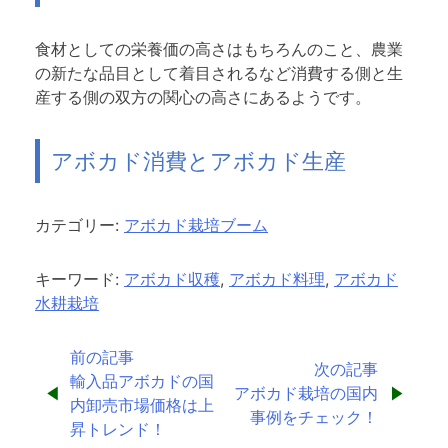
食材としての栄養価の高さはもちろんのこと、農業
の新たな品目として着目されるなど消費する側と生
産する側の双方の関心の高さにあるようです。
アボカド消費とアボカド生産
カテゴリー:
アボカド栽培ブーム
キーワード:
アボカド収穫
,
アボカド料理
,
アボカド
水耕栽培
投
前の記事
次の記事
輸入品アボカドの国
稿
アボカド栽培の国内
内卸売市場価格は上
事例をチェック！
ナ
昇トレンド！