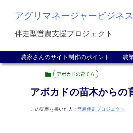
Skip
to
アグリマネージャービジネ
content
伴走型営農支援プロジェクト
農家さんのサイト制作のポイント
農
アボカドの育て方
アボカドの苗木からの
この記事を書いた人
:
営農伴走プロジェクト