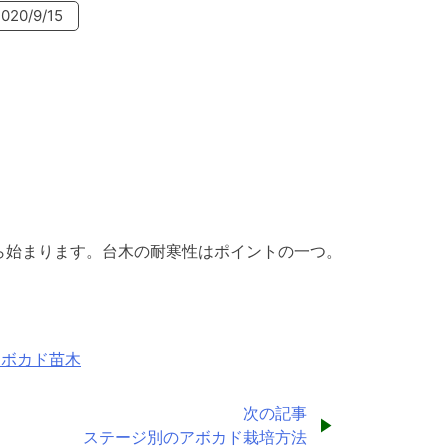
020/9/15
ら始まります。台木の耐寒性はポイントの一つ。
アボカド苗木
次の記事
ステージ別のアボカド栽培方法