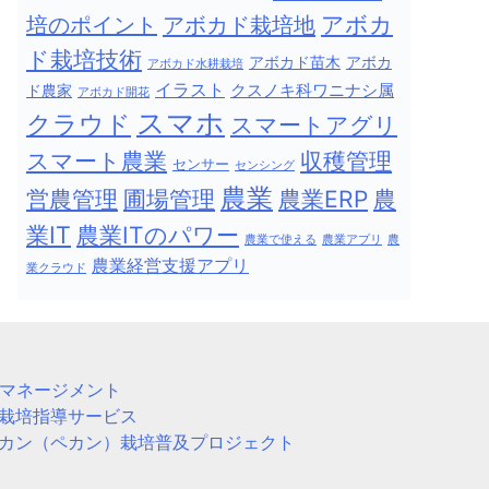
アボカ
アボカド栽培地
培のポイント
ド栽培技術
アボカド苗木
アボカ
アボカド水耕栽培
イラスト
クスノキ科ワニナシ属
ド農家
アボカド開花
スマホ
クラウド
スマートアグリ
スマート農業
収穫管理
センサー
センシング
農業
農
営農管理
圃場管理
農業ERP
業IT
農業ITのパワー
農業で使える
農業アプリ
農
農業経営支援アプリ
業クラウド
Pマネージメント
栽培指導サービス
カン（ペカン）栽培普及プロジェクト