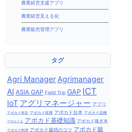
農業経営支援アプリ
農業経営見える化
農業販売管理アプリ
タグ
Agri Manager
Agrimanager
ICT
AI
GAP
ASIA GAP
Field Trip
IoT
アグリマネージャー
アプリ
アボカド台木
アボカド剪定
アボカド収穫
アボカド品種
アボカド基礎知識
アボカド接ぎ木
アボカド土
アボカド栽
アボカド栽培のコツ
アボカド料理