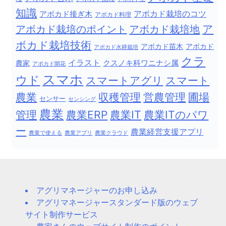
知識
アボカド栽培のコツ
アボカド接ぎ木
アボカド料理
ア
アボカド栽培地
アボカド栽培のポイント
ボカド栽培技術
アボカド苗木
アボカド
アボカド水耕栽培
クラ
イラスト
クスノキ科ワニナシ属
農家
アボカド開花
スマホ
ウド
スマートアグリ
スマート
農業
収穫管理
営農管理
圃場
センサー
センシング
農業
農業IT
管理
農業ERP
農業ITのパワ
ー
農業経営支援アプリ
農業で使える
農業アプリ
農業クラウド
アグリマネージャーのお申し込み
アグリマネージャースタンダード版のウェブ
サイト制作サービス