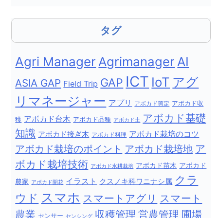
タグ
Agri Manager
Agrimanager
AI
ICT
IoT
アグ
GAP
ASIA GAP
Field Trip
リマネージャー
アプリ
アボカド剪定
アボカド収
アボカド基礎
アボカド台木
穫
アボカド品種
アボカド土
知識
アボカド栽培のコツ
アボカド接ぎ木
アボカド料理
ア
アボカド栽培地
アボカド栽培のポイント
ボカド栽培技術
アボカド苗木
アボカド
アボカド水耕栽培
クラ
イラスト
クスノキ科ワニナシ属
農家
アボカド開花
スマホ
ウド
スマートアグリ
スマート
農業
収穫管理
営農管理
圃場
センサー
センシング