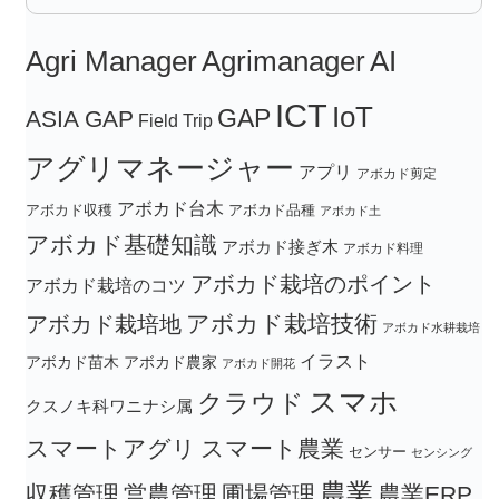
Agri Manager
Agrimanager
AI
ICT
IoT
GAP
ASIA GAP
Field Trip
アグリマネージャー
アプリ
アボカド剪定
アボカド台木
アボカド収穫
アボカド品種
アボカド土
アボカド基礎知識
アボカド接ぎ木
アボカド料理
アボカド栽培のポイント
アボカド栽培のコツ
アボカド栽培技術
アボカド栽培地
アボカド水耕栽培
イラスト
アボカド苗木
アボカド農家
アボカド開花
スマホ
クラウド
クスノキ科ワニナシ属
スマートアグリ
スマート農業
センサー
センシング
農業
収穫管理
営農管理
圃場管理
農業ERP