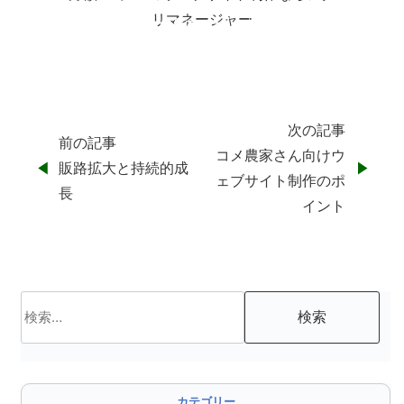
リマネージャー
アグリマネージャーのホームページ制作サービス
顧客視点とサービス
次の記事
前の記事
コメ農家さん向けウ
投
販路拡大と持続的成
ェブサイト制作のポ
長
稿
イント
ナ
ビ
検
ゲ
索:
ー
シ
カテゴリー