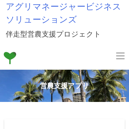
Skip
アグリマネージャービジネス
to
content
ソリューションズ
伴走型営農支援プロジェクト
営農支援アプリ