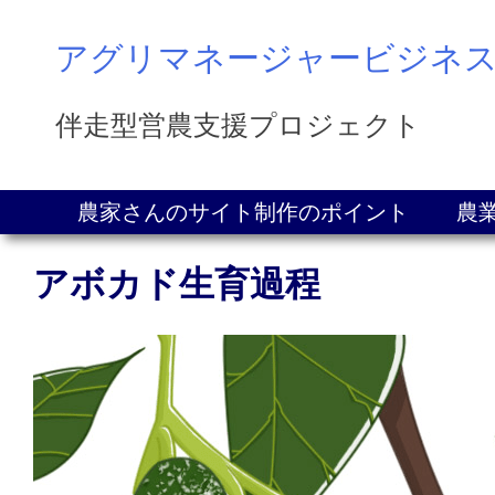
Skip
to
アグリマネージャービジネ
content
伴走型営農支援プロジェクト
農家さんのサイト制作のポイント
農
アボカド生育過程