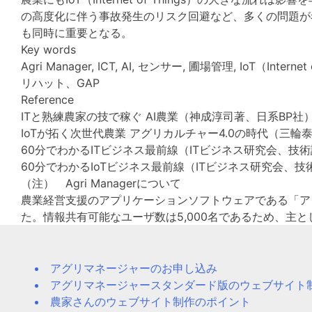
の高度化に伴う事故発生のリスク回避など、多くの問題が
も同時に重要となる。
Key words
Agri Manager, ICT, AI, センサー, 圃場管理, 
リハット、GAP
Reference
ITと熟練農家の技で稼ぐ AI農業（神成淳司著、日系BP社
IoTが拓く次世代農業 アグリカルチャー4.0の時代（三
60分でわかるITビジネス最前線（ITビジネス研究会、技
60分でわかるIoTビジネス最前線（ITビジネス研究会、技
（注） Agri Managerについて
農業経営支援のアプリケーションソフトウェアである「アグリ
た。情報共有可能なユーザ数は5,000名であるため、主
アグリマネージャーのお申し込み
アグリマネージャースタンダード版のウェブサイト
農家さんのウェブサイト制作のポイント