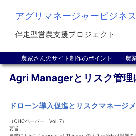
Skip
to
アグリマネージャービジネ
content
伴走型営農支援プロジェクト
農家さんのサイト制作のポイント
農
Agri Managerとリスク管
ドローン導入促進とリスクマネージ
（CHCペーパー Vol. 7）
要旨
農業にもIoT（Internet of Things）の大