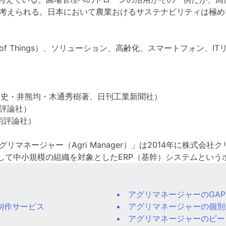
考えられる。日本において農業おけるサステナビリティは極め
IoT（Internet of Things）、ソリューション、高齢化、スマ
）
輪泰史・井熊均・木通秀樹著、日刊工業新聞社）
術評論社）
術評論社）
マネージャー（Agri Manager）」は2014年に株式会
として中小規模の組織を対象としたERP（基幹）システムとい
アグリマネージャーのGA
制作サービス
アグリマネージャーの個別
アグリマネージャーのピー